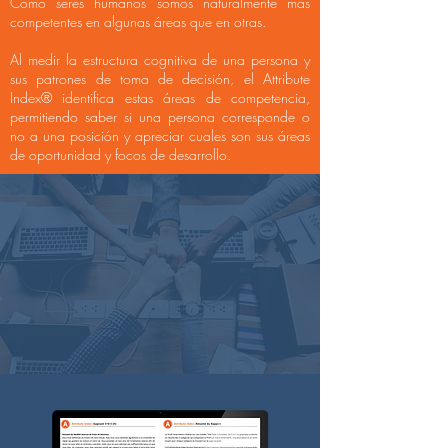
Como seres humanos somos naturalmente más
competentes en algunas áreas que en otras.
Al medir la estructura cognitiva de una persona y
sus patrones de toma de decisión, el Attribute
Index® identifica estas áreas de competencia,
permitiendo saber si una persona corresponde o
no a una posición y apreciar cuales son sus áreas
de oportunidad y focos de desarrollo.