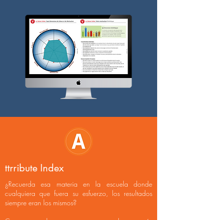
ttrribute Index
¿Recuerda esa materia en la escuela donde
cualquiera que fuera su esfuerzo, los resultados
siempre eran los mismos?