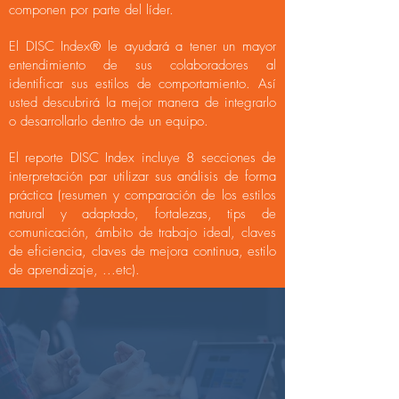
componen por parte del líder.
El DISC Index® le ayudará a tener un mayor
entendimiento de sus colaboradores al
identificar sus estilos de comportamiento. Así
usted descubrirá la mejor manera de integrarlo
o desarrollarlo dentro de un equipo.
El reporte DISC Index incluye 8 secciones de
interpretación par utilizar sus análisis de forma
práctica (resumen y comparación de los estilos
natural y adaptado, fortalezas, tips de
comunicación, ámbito de trabajo ideal, claves
de eficiencia, claves de mejora continua, estilo
de aprendizaje, ...etc).