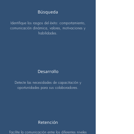
Búsqueda
Identifique los rasgos del éxito: comportamiento,
comunicación dinámica, valores, motivaciones y
habilidades.
Desarrollo
Detecte las necesidades de capacitación y
oportunidades para sus colaboradores.
Retención
Facilite la comunicación entre los diferentes niveles