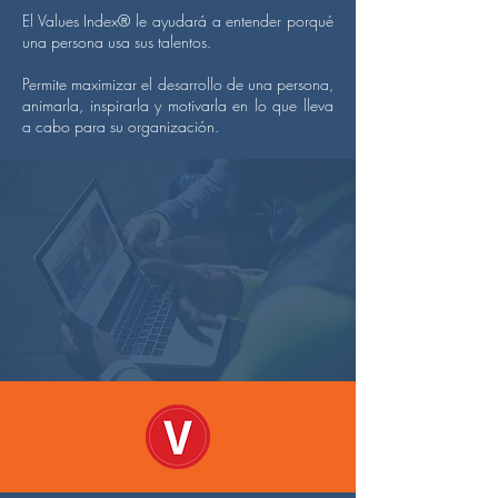
El Values Index® le ayudará a entender porqué
una persona usa sus talentos.
Permite maximizar el desarrollo de una persona,
animarla, inspirarla y motivarla en lo que lleva
a cabo para su organización.