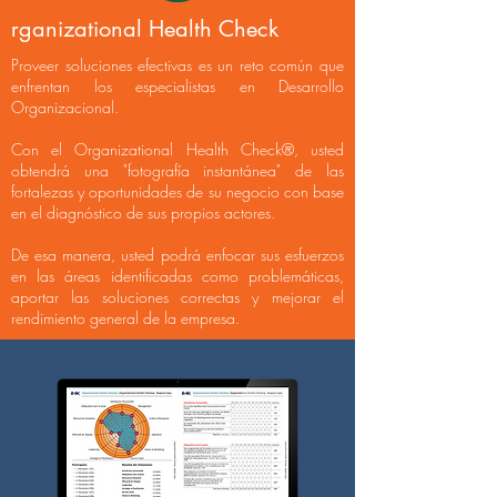
rganizational Health Check
Proveer soluciones efectivas es un reto común que
enfrentan los especialistas en Desarrollo
Organizacional.
Con el Organizational Health Check®, usted
obtendrá una "fotografía instantánea" de las
fortalezas y oportunidades de su negocio con base
en el diagnóstico de sus propios actores.
De esa manera, usted podrá enfocar sus esfuerzos
en las áreas identificadas como problemáticas,
aportar las soluciones correctas y mejorar el
rendimiento general de la empresa.