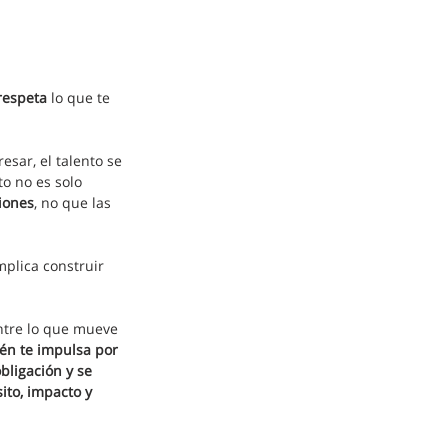
respeta
 lo que te 
sar, el talento se 
to no es solo 
iones
, no que las 
mplica construir 
ntre lo que mueve 
én te impulsa por 
bligación y se 
ito, impacto y 