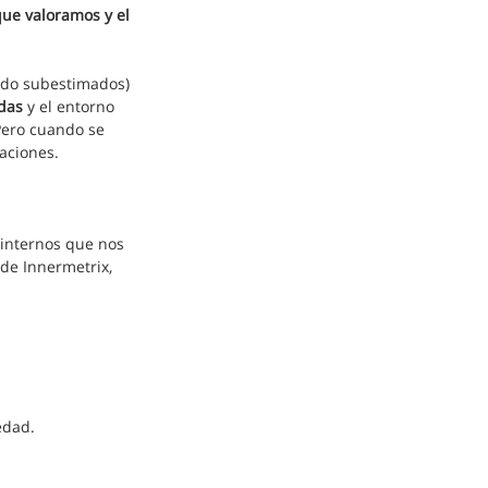
que valoramos y el 
udo subestimados) 
das
 y el entorno 
Pero cuando se 
zaciones.
 internos que nos 
 de Innermetrix, 
edad.