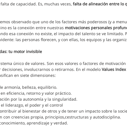
i falta de capacidad. Es, muchas veces, 
falta de alineación entre lo 
hemos observado que uno de los factores más poderosos (y a men
no es la conexión entre nuestras 
motivaciones personales profun
do esa conexión no existe, el impacto del talento se ve limitado. 
evidente: las personas florecen, y con ellas, los equipos y las organi
as: tu motor invisible
stema único de valores. Son esos valores o factores de motivación
 decisiones, involucrarnos o retirarnos. En el modelo 
Values Index
asifican en siete dimensiones:
e armonía, belleza, equilibrio.
en eficiencia, retorno y valor práctico.
ación por la autonomía y la singularidad.
el liderazgo, el poder y el control
ontribuir al bienestar de otros y de tener un impacto sobre la soci
ón con creencias propia, principios,cestructuras y autodisciplina.
 conocimiento, aprendizaje y verdad.