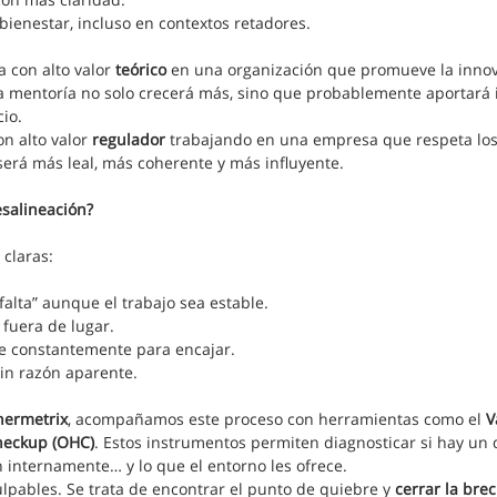
enestar, incluso en contextos retadores.
 con alto valor 
teórico
 en una organización que promueve la innova
a mentoría no solo crecerá más, sino que probablemente aportará i
cio.
 alto valor 
regulador
 trabajando en una empresa que respeta los 
 será más leal, más coherente y más influyente.
esalineación?
 claras:
falta” aunque el trabajo sea estable.
 fuera de lugar.
e constantemente para encajar.
in razón aparente.
nermetrix
, acompañamos este proceso con herramientas como el 
V
heckup (OHC)
. Estos instrumentos permiten diagnosticar si hay un d
 internamente… y lo que el entorno les ofrece.
ulpables. Se trata de encontrar el punto de quiebre y 
cerrar la bre