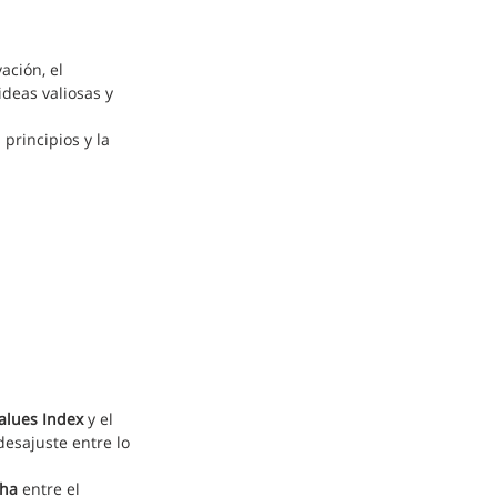
ción, el 
deas valiosas y 
principios y la 
alues Index
 y el 
esajuste entre lo 
cha
 entre el 