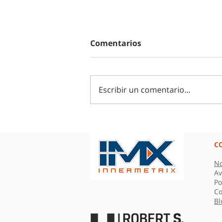
Comentarios
Escribir un comentario...
El error invisible ¿Por qué
tus equipos remotos no se
están entendiendo?
C
No
Av
Po
Co
Bl