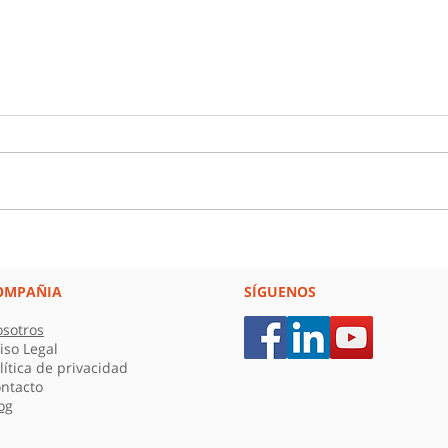
Toma de decisiones en la
Rec
era de la IA: ¿Decides
cons
rápido o decides bien?
la s
OMPAÑIA
SÍGUENOS
desd
sotros
orga
iso Legal
lítica de privacidad
ntacto
og