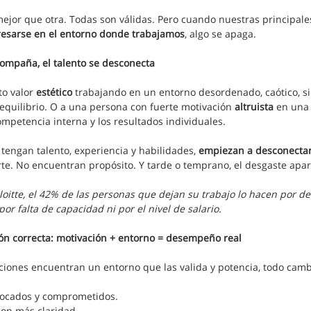
ejor que otra. Todas son válidas. Pero cuando nuestras principale
resarse en el entorno donde trabajamos
, algo se apaga.
ompaña, el talento se desconecta
o valor 
estético
 trabajando en un entorno desordenado, caótico, si
 equilibrio. O a una persona con fuerte motivación 
altruista
 en una
ompetencia interna y los resultados individuales.
engan talento, experiencia y habilidades, 
empiezan a desconectar
rte. No encuentran propósito. Y tarde o temprano, el desgaste apar
oitte, el 42% de las personas que dejan su trabajo lo hacen por de
por falta de capacidad ni por el nivel de salario.
ión correcta: motivación + entorno = desempeño real
iones encuentran un entorno que las valida y potencia, todo camb
ocados y comprometidos.
on más claridad.