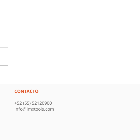
lutamiento
ciente: cómo mejorar
elección de talento
CONTACTO
e la cultura
+52 (55) 52120900
nizacional
info@imxtools.com