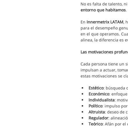
No es falta de talento, n
entorno que habitamos
.
En 
Innermetrix LATAM
, 
para el desempeño genui
en el que operamos. Cuan
alinea, la diferencia es 
Las motivaciones profund
Cada persona tiene un si
impulsan a actuar, tomar
estas motivaciones se cl
Estético
: búsqueda d
Económico
: enfoque 
Individualista
: motiv
Político
: impulso por 
Altruista
: deseo de c
Regulador
: alineaci
Teórico
: Afán por el