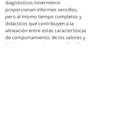
diagnósticos Innermetrix 
proporcionan informes sencillos, 
pero al mismo tiempo completos y 
didácticos que contribuyen a la 
alineación entre estas características 
de comportamiento, de los valores y 
de las competencias y su aplicación 
práctica, tanto en la vida personal 
como profesional. 
El autoconocimiento profesional 
actúa en varios frentes, como el 
potenciar las fortalezas o inclusive 
minimizar los defectos, antes de que 
se conviertan en un gran problema, 
difícil de solucionar.  
Para conocer más de acerca, cómo 
las herramientas Innermetrix 